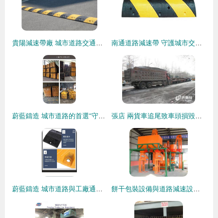
貴陽減速帶廠 城市道路交通安全新升級——道路減速設備的專業化解決方案
南通道路減速帶 守護城市交通安全的關鍵設備
蔚藍鑄造 城市道路的首選“守門人”——球墨鑄鐵重型緩沖減速帶全解析
張店 兩貨車追尾致車頭損毀嚴重，交警迅速救援并疏導交通，提醒使用道路減速設備
蔚藍鑄造 城市道路與工廠通道的“守護者”——球墨鑄鐵重型緩沖帶解析
餅干包裝設備與道路減速設備 選擇靠譜廠家的實用指南