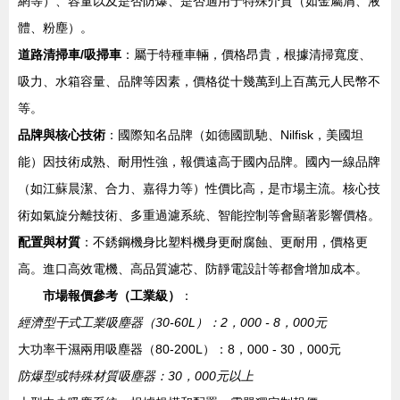
網等）、容量以及是否防爆、是否適用于特殊介質（如金屬屑、液
體、粉塵）。
道路清掃車/吸掃車
：屬于特種車輛，價格昂貴，根據清掃寬度、
吸力、水箱容量、品牌等因素，價格從十幾萬到上百萬元人民幣不
等。
品牌與核心技術
：國際知名品牌（如德國凱馳、Nilfisk，美國坦
能）因技術成熟、耐用性強，報價遠高于國內品牌。國內一線品牌
（如江蘇晨潔、合力、嘉得力等）性價比高，是市場主流。核心技
術如氣旋分離技術、多重過濾系統、智能控制等會顯著影響價格。
配置與材質
：不銹鋼機身比塑料機身更耐腐蝕、更耐用，價格更
高。進口高效電機、高品質濾芯、防靜電設計等都會增加成本。
市場報價參考（工業級）
：
經濟型干式工業吸塵器（30-60L）：2，000 - 8，000元
大功率干濕兩用吸塵器（80-200L）：8，000 - 30，000元
防爆型或特殊材質吸塵器：30，000元以上