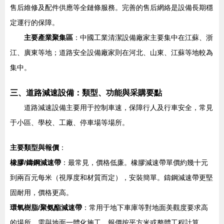
售后維修及配件供應等全鏈條服務。完善的售后網絡是設備長期穩
定運行的保障。
主要產業聚集區
：中國工業清潔設備廠家主要集中在江蘇、浙
江、廣東等地；道路安全設備廠家則在河北、山東、江蘇等地較為
集中。
三、道路減速設備：類型、功能與采購要點
道路減速設備主要用于控制車速，保障行人及行車安全，常見
于小區、學校、工廠、停車場等場所。
主要類型與報價
：
橡膠/鑄鋼減速帶
：最常見，價格低廉。橡膠減速帶單價約幾十元
到兩百元每米（視厚度和材質而定），安裝簡單。鑄鋼減速帶更堅
固耐用，價格更高。
環氧樹脂/聚氨酯減速帶
：常用于地下車庫等對地面美觀度要求高
的場所，需與地面一體化施工，報價按平方米或整體工程計算。