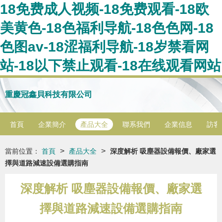
18免费成人视频-18免费观看-18欧
美黄色-18色福利导航-18色色网-18
色图av-18涩福利导航-18岁禁看网
站-18以下禁止观看-18在线观看网站
重慶冠鑫貝科技有限公司
首頁
企業簡介
產品大全
聯系我們
企業信息
訪客
>
>
當前位置：
首頁
產品大全
深度解析 吸塵器設備報價、廠家選
擇與道路減速設備選購指南
深度解析 吸塵器設備報價、廠家選
擇與道路減速設備選購指南